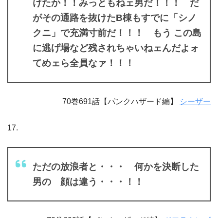
けたか！！みっともねェ男だ！！！ だ
がその通路を抜けたB棟もすでに「シノ
クニ」で充満寸前だ！！！ もう この島
に逃げ場など残されちゃいねェんだよォ
てめェら全員なァ！！！
70巻691話【パンクハザード編】
シーザー
17.
ただの放浪者と・・・ 何かを決断した
男の 顔は違う・・・！！