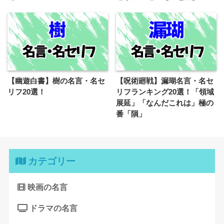
【幽遊白書】樹の名言・名セ
【呪術廻戦】漏瑚名言・名セ
リフ20選！
リフランキング20選！「領域
展延」「なんだこれは」極の
番「隕」
カテゴリー
映画の名言
ドラマの名言