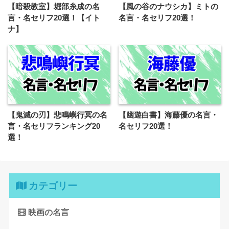
【暗殺教室】堀部糸成の名
【風の谷のナウシカ】ミトの
言・名セリフ20選！【イト
名言・名セリフ20選！
ナ】
【鬼滅の刃】悲鳴嶼行冥の名
【幽遊白書】海藤優の名言・
言・名セリフランキング20
名セリフ20選！
選！
カテゴリー
映画の名言