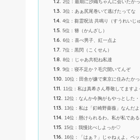
1.2.
2位：最期に沙織ちゃんに会いたか
1.3.
3位：あぁ尻尾巻いて逃げたってな
1.4.
4位：芻霊呪法 共鳴り（すうれいじ
1.5.
5位：簪（かんざし）
1.6.
6位：喜べ男子、紅一点よ
1.7.
7位：黒閃（こくせん）
1.8.
8位：じゃあ共犯ね私達
1.9.
9位：寝不足か？毛穴開いてんぞ
1.10.
10位：田舎が嫌で東京に住みたか
1.11.
11位：私は真希さん尊敬してますよ
1.12.
12位：なんか今胸がもやっとした
1.13.
13位：私は「釘崎野薔薇」なんだ
1.14.
14位：懸けられるわ。私が私であ
1.15.
15位：我慢比べしよっか♡
1.16.
16位：「はぁ？」じゃねぇよ。ペ