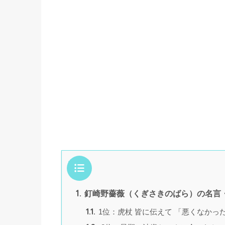
目次
1.
釘崎野薔薇（くぎさきのばら）の名言・
1.1.
1位：虎杖 皆に伝えて 「悪くなかっ