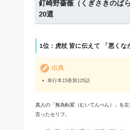
釘崎野薔薇（くぎさきのば
20選
1位：虎杖 皆に伝えて 「悪く
出典
単行本15巻第125話
真人の「無為転変（むいてんぺん）」を左
言ったセリフ。