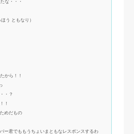
ったな・・・
ゅほう ともなり）
ったから！！
っ
・・・？
よ！！
るためだもの
ッパー君でももうちょいまともなレスポンスするわ