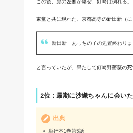
この後、顔の左側が爆ぜ、釘崎は倒れる。
東堂と共に現れた、京都高専の新田新（に
新田新「あっちの子の処置終わりま
と言っていたが、果たして釘崎野薔薇の死
2位：最期に沙織ちゃんに会い
出典
単行本1巻第5話