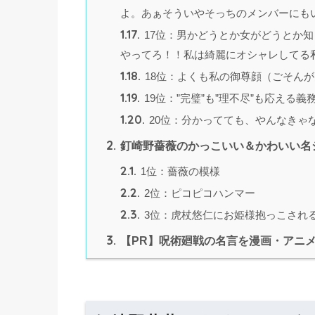
よ。あぁそういやそっちのメンバーにも
1.17.
17位：男かどうとか女がどうとか
やってろ！！私は綺麗にオシャレしてる
1.18.
18位：よくも私の御尊顔（ごそん
1.19.
19位：”完璧”も”理不尽”も応える
1.20.
20位：分かってても、やんなきゃ
2.
釘崎野薔薇のかっこいい＆かわいい名
2.1.
1位：薔薇の模様
2.2.
2位：ピコピコハンマー
2.3.
3位：虎杖悠仁にお姫様抱っこされ
3.
【PR】呪術廻戦の名言を漫画・アニメ