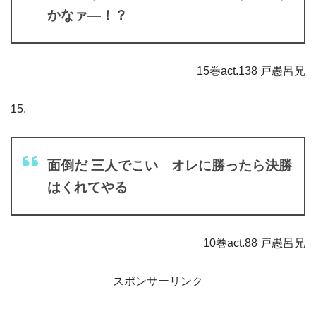
かなァ―！？
15巻act.138 戸愚呂兄
15.
面倒だ 三人でこい オレに勝ったら決勝
はくれてやる
10巻act.88 戸愚呂兄
スポンサーリンク