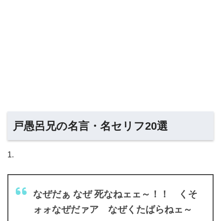
戸愚呂兄の名言・名セリフ20選
1.
なぜだぁ なぜ 死なねェェ～！！ くそ
ォォなぜだァア なぜくたばらねェ～