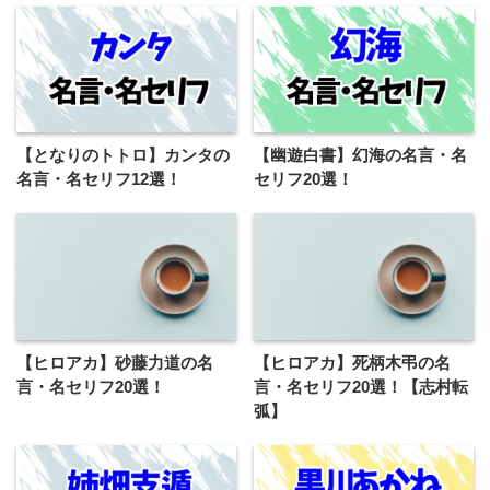
【となりのトトロ】カンタの
【幽遊白書】幻海の名言・名
名言・名セリフ12選！
セリフ20選！
【ヒロアカ】砂藤力道の名
【ヒロアカ】死柄木弔の名
言・名セリフ20選！
言・名セリフ20選！【志村転
弧】