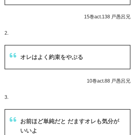
15巻act.138 戸愚呂兄
2.
オレはよく約束をやぶる
10巻act.88 戸愚呂兄
3.
お前ほど単純だと だますオレも気分が
いいよ