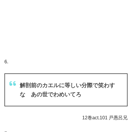
6.
解剖前のカエルに等しい分際で笑わす
な あの世でわめいてろ
12巻act.101 戸愚呂兄