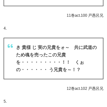
11巻act.100 戸愚呂兄
4.
き 貴様 じ 実の兄貴をォ～ 共に武道の
ため魂を売ったこの兄貴
を・・・・・・・・・！！ くぉ
の・・・・・・ う兄貴を～！？
12巻act.102 戸愚呂兄
5.