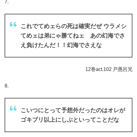
7.
これでてめェらの死は確実だぜ ウラメシ
てめェは弟にゃ勝てねェ あの幻海でさ
え負けたんだ！！幻海でさえな
12巻act.102 戸愚呂兄
8.
こいつにとって予想外だったのはオレが
ゴキブリ以上にしぶといってことだな