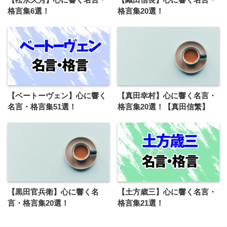
格言集6選！
格言集20選！
【ベートーヴェン】心に響く
【真田幸村】心に響く名言・
名言・格言集51選！
格言集20選！【真田信繁】
【黒田官兵衛】心に響く名
【土方歳三】心に響く名言・
言・格言集20選！
格言集21選！