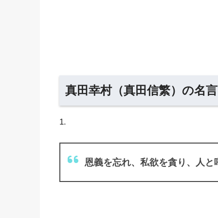
真田幸村（真田信繁）の名言
1.
恩義を忘れ、私欲を貪り、人と