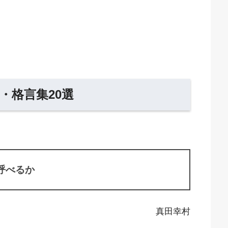
・格言集20選
呼べるか
真田幸村