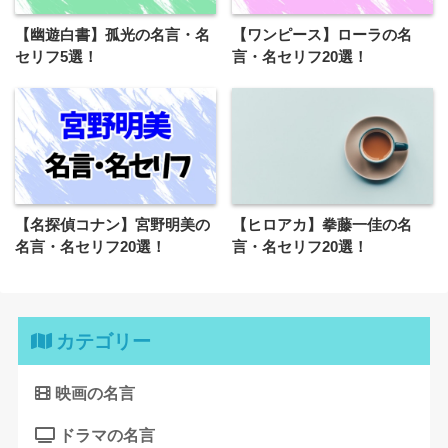
【幽遊白書】孤光の名言・名
【ワンピース】ローラの名
セリフ5選！
言・名セリフ20選！
【名探偵コナン】宮野明美の
【ヒロアカ】拳藤一佳の名
名言・名セリフ20選！
言・名セリフ20選！
カテゴリー
映画の名言
ドラマの名言