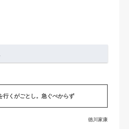
選
を行くがごとし。急ぐべからず
徳川家康