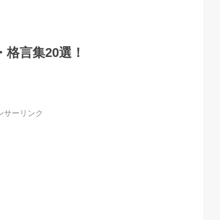
格言集20選！
ンサーリンク