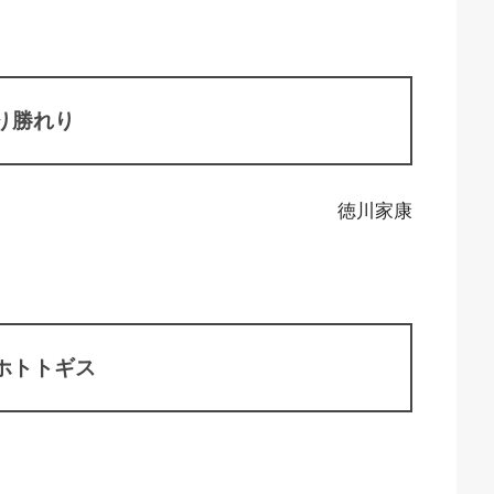
り勝れり
徳川家康
ホトトギス