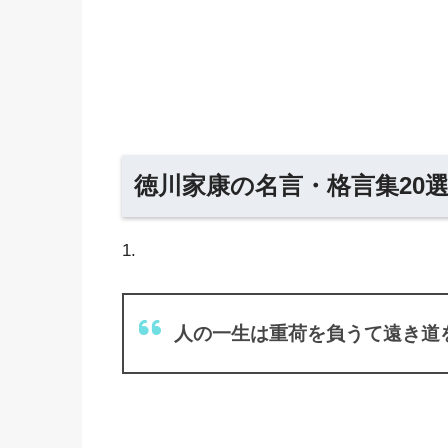
徳川家康の名言・格言集20
1.
人の一生は重荷を負うて遠き道