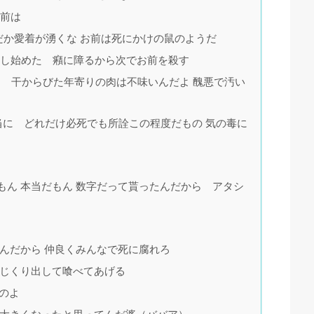
お前は
だか愛着が湧くな お前は死にかけの鼠のようだ
タし始めた 癪に障るから次でお前を殺す
 干からびた年寄りの肉は不味いんだよ 醜悪で汚い
当に どれだけ必死でも所詮この程度だもの 気の毒に
もん 本当だもん 数字だって貰ったんだから アタシ
んだから 仲良くみんなで死に腐れろ
ほじくり出して喰べてあげる
のよ