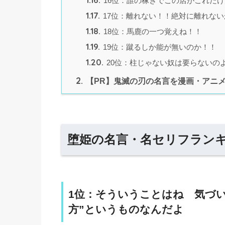
16位：誰の稼ぎでこの店がこれだ
1.17.
17位：離れない！！絶対に離れな
1.18.
18位：馬鹿の一つ覚えね！！
1.19.
19位：蹴るしか能が無いのか！！
1.20.
20位：柱じゃない奴は要らないのよ
2.
【PR】鬼滅の刃の名言を漫画・アニメ
堕姫の名言・名セリフランキ
1位：そういうことはね 気づ
方”というものなんだよ