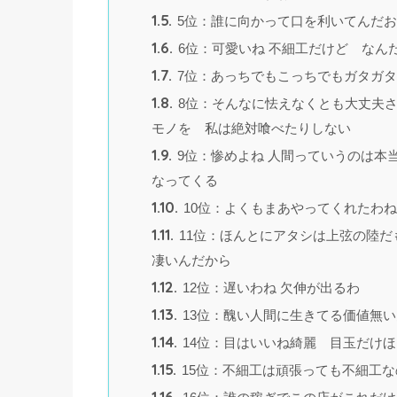
1.5.
5位：誰に向かって口を利いてんだ
1.6.
6位：可愛いね 不細工だけど なん
1.7.
7位：あっちでもこっちでもガタガ
1.8.
8位：そんなに怯えなくとも大丈夫さ
モノを 私は絶対喰べたりしない
1.9.
9位：惨めよね 人間っていうのは本
なってくる
1.10.
10位：よくもまあやってくれたわね
1.11.
11位：ほんとにアタシは上弦の陸だ
凄いんだから
1.12.
12位：遅いわね 欠伸が出るわ
1.13.
13位：醜い人間に生きてる価値無い
1.14.
14位：目はいいね綺麗 目玉だけ
1.15.
15位：不細工は頑張っても不細工な
1.16.