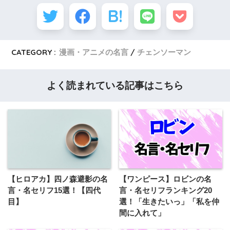
CATEGORY :
漫画・アニメの名言
チェンソーマン
よく読まれている記事はこちら
【ヒロアカ】四ノ森避影の名
【ワンピース】ロビンの名
言・名セリフ15選！【四代
言・名セリフランキング20
目】
選！「生きたいっ」「私を仲
間に入れて」