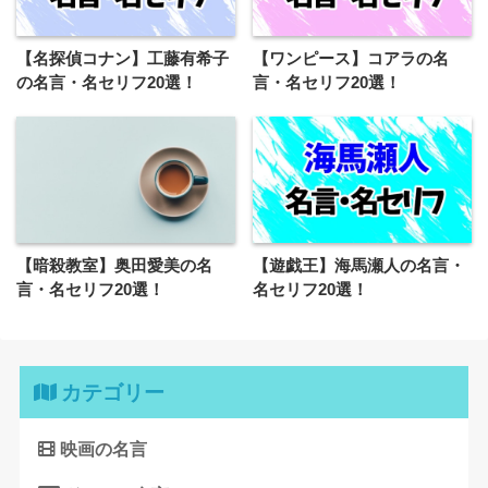
【名探偵コナン】工藤有希子
【ワンピース】コアラの名
の名言・名セリフ20選！
言・名セリフ20選！
【暗殺教室】奥田愛美の名
【遊戯王】海馬瀬人の名言・
言・名セリフ20選！
名セリフ20選！
カテゴリー
映画の名言