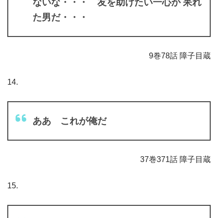
ないな・・・ 友を助けたい一心か 呆れ
た男だ・・・
9巻78話 障子目蔵
14.
ああ これが俺だ
37巻371話 障子目蔵
15.