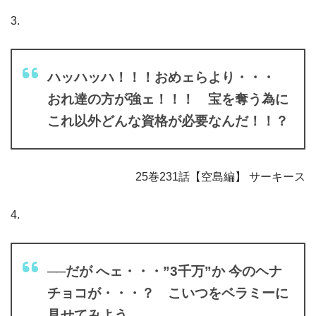
3.
ハッハッハ！！！おめェらより・・・
おれ達の方が強ェ！！！ 宝を奪う為に
これ以外どんな資格が必要なんだ！！？
25巻231話【空島編】 サーキース
4.
──だが へェ・・・”3千万”か 今のヘナ
チョコが・・・？ こいつをベラミーに
見せてみよう