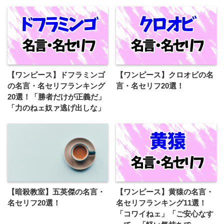
【ワンピース】ドフラミンゴ
【ワンピース】クロオビの名
の名言・名セリフランキング
言・名セリフ20選！
20選！「勝者だけが正義だ」
「力のねェ奴ァ逃げ出しな」
【暗殺教室】五英傑の名言・
【ワンピース】黄猿の名言・
名セリフ20選！
名セリフランキング11選！
「コワイねェ」「ご安心なす