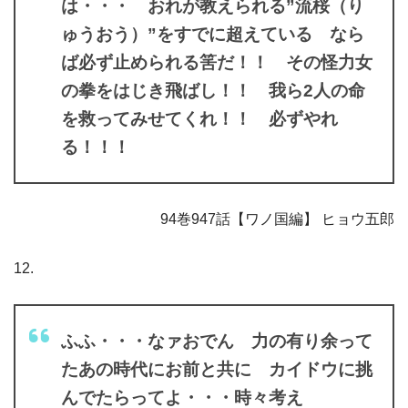
は・・・ おれが教えられる”流桜（り
ゅうおう）”をすでに超えている なら
ば必ず止められる筈だ！！ その怪力女
の拳をはじき飛ばし！！ 我ら2人の命
を救ってみせてくれ！！ 必ずやれ
る！！！
94巻947話【ワノ国編】 ヒョウ五郎
12.
ふふ・・・なァおでん 力の有り余って
たあの時代にお前と共に カイドウに挑
んでたらってよ・・・時々考え