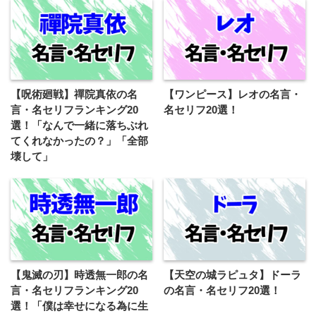
【呪術廻戦】禪院真依の名
【ワンピース】レオの名言・
言・名セリフランキング20
名セリフ20選！
選！「なんで一緒に落ちぶれ
てくれなかったの？」「全部
壊して」
【鬼滅の刃】時透無一郎の名
【天空の城ラピュタ】ドーラ
言・名セリフランキング20
の名言・名セリフ20選！
選！「僕は幸せになる為に生