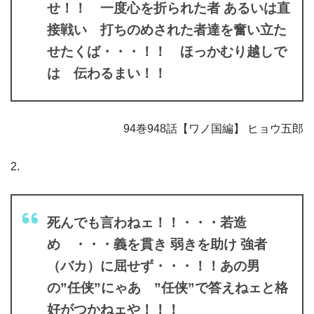
せ！！ 一度心を折られた者 あるいは直
接戦い 打ちのめされた者達を奮い立た
せたくば・・・！！ ほっかむり越しで
は 伝わるまい！！
94巻948話【ワノ国編】 ヒョウ五郎
2.
死んでも言わねェ！！・・・若造
め ・・・義を貫き 弱きを助け 強者
（バカ）に屈せず・・・！！あの男
の”任侠”にゃあ ”任侠”で答えねェと格
好がつかねェや！！！