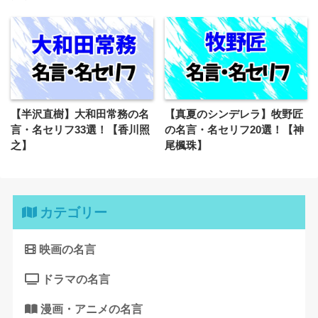
【半沢直樹】大和田常務の名
【真夏のシンデレラ】牧野匠
言・名セリフ33選！【香川照
の名言・名セリフ20選！【神
之】
尾楓珠】
カテゴリー
映画の名言
ドラマの名言
漫画・アニメの名言