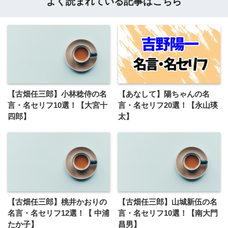
よく読まれている記事はこちら
【古畑任三郎】小林稔侍の名
【あなして】陽ちゃんの名
言・名セリフ10選！【大宮十
言・名セリフ20選！【永山瑛
四郎】
太】
【古畑任三郎】桃井かおりの
【古畑任三郎】山城新伍の名
名言・名セリフ12選！【 中浦
言・名セリフ10選！【南大門
たか子】
昌男】