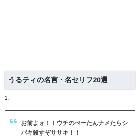
うるティの名言・名セリフ20選
1.
お前よォ！！ウチのぺーたんナメたらシ
バキ殺すぞササキ！！