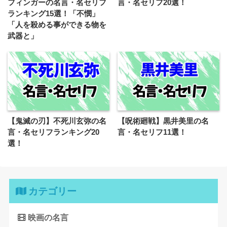
フィンガーの名言・名セリフ
言・名セリフ20選！
ランキング15選！「不憫」
「人を殺める事ができる物を
武器と」
【鬼滅の刃】不死川玄弥の名
【呪術廻戦】黒井美里の名
言・名セリフランキング20
言・名セリフ11選！
選！
カテゴリー
映画の名言