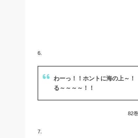
6.
わーっ！！ホントに海の上～！
る～～～～！！
82
7.