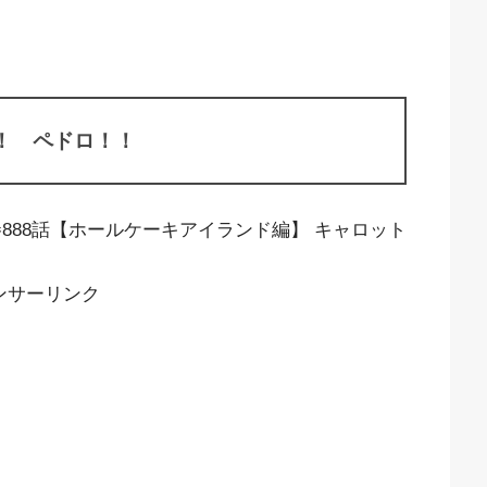
！ ペドロ！！
巻888話【ホールケーキアイランド編】 キャロット
ンサーリンク