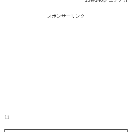
15巻146話 エノノカ
スポンサーリンク
11.