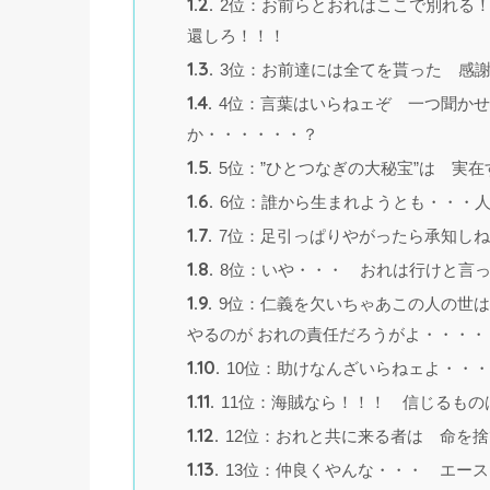
1.2.
2位：お前らとおれはここで別れる
還しろ！！！
1.3.
3位：お前達には全てを貰った 感謝
1.4.
4位：言葉はいらねェぞ 一つ聞か
か・・・・・・？
1.5.
5位：”ひとつなぎの大秘宝”は 実在
1.6.
6位：誰から生まれようとも・・・
1.7.
7位：足引っぱりやがったら承知しね
1.8.
8位：いや・・・ おれは行けと言っ
1.9.
9位：仁義を欠いちゃあこの人の世は
やるのが おれの責任だろうがよ・・・・
1.10.
10位：助けなんざいらねェよ・・・
1.11.
11位：海賊なら！！！ 信じるもの
1.12.
12位：おれと共に来る者は 命を
1.13.
13位：仲良くやんな・・・ エー