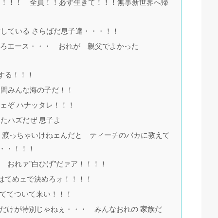
！！！！ 全員！！必ず生きて！！！無事新世界へ帰
している さらばだ息子達・・・！！
せろエース・・・ おれが 親父でよかった
する！！！
人間みんな海の子だ！！
ェぞ ハナッタレ！！！
たハズだぜ 息子よ
 渡っちゃいけねェんだと ティーチのバカに教えて
・・！！！
 おれァ”白ひげ”だァア！！！！
はてめェで決めろォ！！！！
捨ててついて来い！！！
スだけが特別じゃねぇ・・・ みんなおれの 家族だ