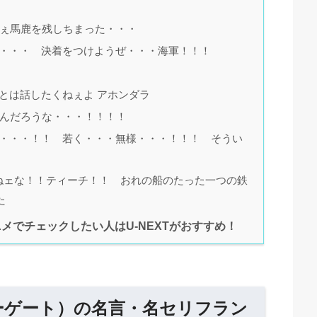
ねぇ馬鹿を残しちまった・・・
・・・・ 決着をつけようぜ・・・海軍！！！
とは話したくねぇよ アホンダラ
なんだろうな・・・！！！！
・・・・！！ 若く・・・無様・・・！！！ そうい
ねェな！！ティーチ！！ おれの船のたった一つの鉄
た
メでチェックしたい人はU-NEXTがおすすめ！
ーゲート）の名言・名セリフラン