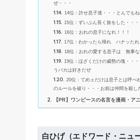
ぜ・・・
1.14.
14位：許せ息子達・・・とんでも
1.15.
15位：ずいぶん長く旅をした・・
1.16.
16位：おれの息子になれ！！！
1.17.
17位：わかったら帰れ ハナッたれ
1.18.
18位：おれの愛する息子は 無事
1.19.
19位：ほざくだけの威勢の塊・・
うバカは好きだぜ
1.20.
20位：てめェだけは息子とは呼べ
のルールを破り・・・お前は仲間を殺し
2.
【PR】ワンピースの名言を漫画・アニ
白ひげ（エドワード・ニュ