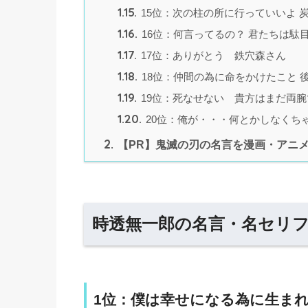
1.15.
15位：次の柱の所に行っていいよ 
1.16.
16位：何言ってるの？ 君たちは駄
1.17.
17位：ありがとう 鉄穴森さん
1.18.
18位：仲間の為に命をかけたこと 
1.19.
19位：死なせない 貴方はまだ両
1.20.
20位：俺が・・・何とかしなくち
2.
【PR】鬼滅の刃の名言を漫画・アニメ
時透無一郎の名言・名セリフ
1位：僕は幸せになる為に生ま