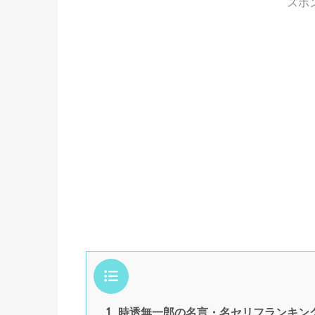
スポ
目次
1.
時透無一郎の名言・名セリフランキング