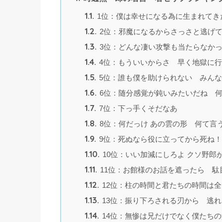
1.1.
1位：僕は幸せになる為に生まれてき
1.2.
2位：邪魔になるからさっさと逃げ
1.3.
3位：どんな凄い攻撃も当たらなか
1.4.
4位：もういいからさ 早く地獄に
1.5.
5位：誰も僕を助けられない みん
1.6.
6位：随分感覚が鈍いみたいだね 
1.7.
7位：下っ手くそだなあ
1.8.
8位：何だっけ あの雲の形 何て言
1.9.
9位：死ぬなら役に立ってから死ね！
1.10.
10位：いい加減にしろよ クソ野郎
1.11.
11位：お館様のお話を遮ったら 駄
1.12.
12位：柱の時間と君たちの時間は
1.13.
13位：振り下ろされる刃から 逃
1.14.
14位：無惨は兄だけでなく僕たち