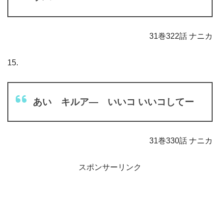
31巻322話 ナニカ
15.
あい キルア― いいコ いいコしてー
31巻330話 ナニカ
スポンサーリンク