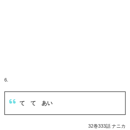
6.
て て あい
32巻333話 ナニカ