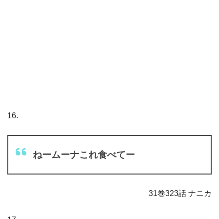
16.
ねームーナこれ食べてー
31巻323話 ナニカ