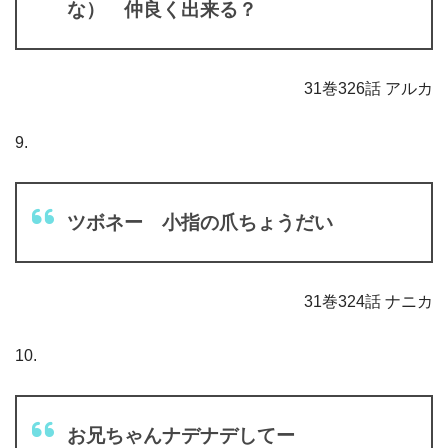
な） 仲良く出来る？
31巻326話 アルカ
9.
ツボネー 小指の爪ちょうだい
31巻324話 ナニカ
10.
お兄ちゃんナデナデしてー